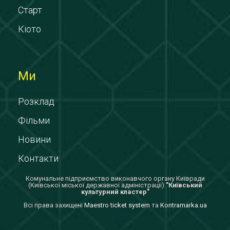
Старт
Кіото
Ми
Розклад
Фільми
Новини
Контакти
Комунальне підприємство виконавчого органу Київради
(Київської міської державної адміністрації)
"Київський
культурний кластер"
Всi права захищенi
Maestro ticket system
та
Kontramarka.ua