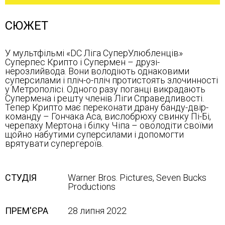
СЮЖЕТ
У мультфільмі «DC Ліга СуперУлюбленців»
Суперпес Крипто і Супермен – друзі-
нерозлийвода. Вони володіють однаковими
суперсилами і пліч-о-пліч протистоять злочинності
у Метрополісі. Одного разу поганці викрадають
Супермена і решту членів Ліги Справедливості.
Тепер Крипто має переконати драну банду-двір-
команду – Гончака Аса, вислобрюху свинку Пі-Бі,
черепаху Мертона і білку Чіпа – оволодіти своїми
щойно набутими суперсилами і допомогти
врятувати супергероїв.
СТУДІЯ
Warner Bros. Pictures, Seven Bucks
Productions
ПРЕМ'ЄРА
28 липня 2022