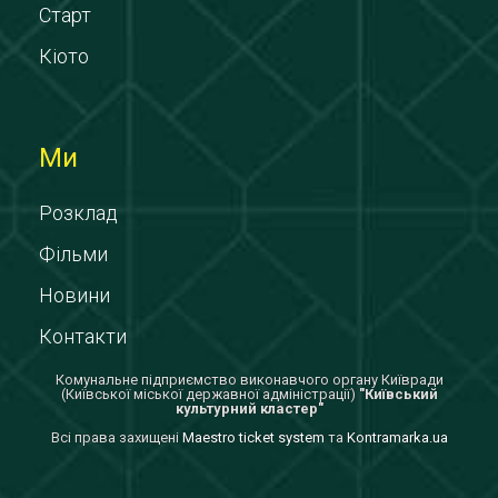
Старт
Кіото
Ми
Розклад
Фільми
Новини
Контакти
Комунальне підприємство виконавчого органу Київради
(Київської міської державної адміністрації)
"Київський
культурний кластер"
Всi права захищенi
Maestro ticket system
та
Kontramarka.ua