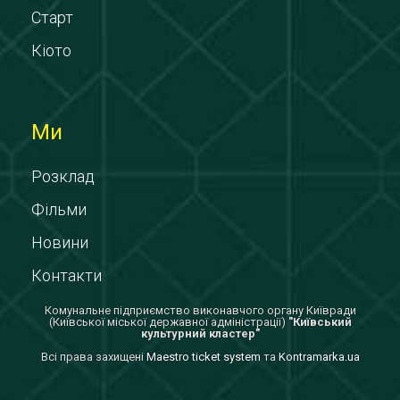
Старт
Кіото
Ми
Розклад
Фільми
Новини
Контакти
Комунальне підприємство виконавчого органу Київради
(Київської міської державної адміністрації)
"Київський
культурний кластер"
Всi права захищенi
Maestro ticket system
та
Kontramarka.ua