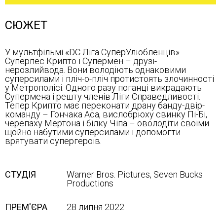
СЮЖЕТ
У мультфільмі «DC Ліга СуперУлюбленців»
Суперпес Крипто і Супермен – друзі-
нерозлийвода. Вони володіють однаковими
суперсилами і пліч-о-пліч протистоять злочинності
у Метрополісі. Одного разу поганці викрадають
Супермена і решту членів Ліги Справедливості.
Тепер Крипто має переконати драну банду-двір-
команду – Гончака Аса, вислобрюху свинку Пі-Бі,
черепаху Мертона і білку Чіпа – оволодіти своїми
щойно набутими суперсилами і допомогти
врятувати супергероїв.
СТУДІЯ
Warner Bros. Pictures, Seven Bucks
Productions
ПРЕМ'ЄРА
28 липня 2022