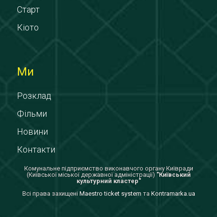
Старт
Кіото
Ми
Розклад
Фільми
Новини
Контакти
Комунальне підприємство виконавчого органу Київради
(Київської міської державної адміністрації)
"Київський
культурний кластер"
Всi права захищенi
Maestro ticket system
та
Kontramarka.ua