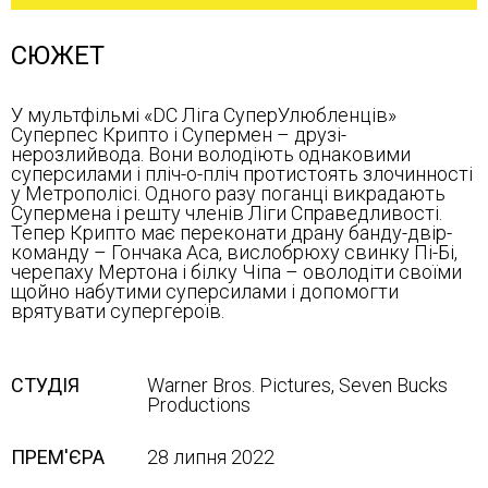
СЮЖЕТ
У мультфільмі «DC Ліга СуперУлюбленців»
Суперпес Крипто і Супермен – друзі-
нерозлийвода. Вони володіють однаковими
суперсилами і пліч-о-пліч протистоять злочинності
у Метрополісі. Одного разу поганці викрадають
Супермена і решту членів Ліги Справедливості.
Тепер Крипто має переконати драну банду-двір-
команду – Гончака Аса, вислобрюху свинку Пі-Бі,
черепаху Мертона і білку Чіпа – оволодіти своїми
щойно набутими суперсилами і допомогти
врятувати супергероїв.
СТУДІЯ
Warner Bros. Pictures, Seven Bucks
Productions
ПРЕМ'ЄРА
28 липня 2022