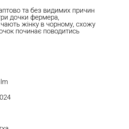
раптово та без видимих причин
три дочки фермера,
ічають жінку в чорному, схожу
 дочок починає поводитись
ilm
2024
тха