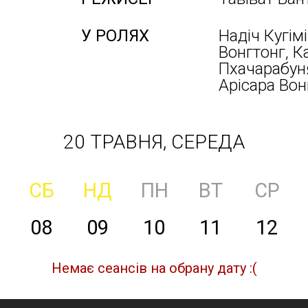
У РОЛЯХ
Надіч Кугімі
Вонгтонг, К
Пхачарабуня
Арісара Вон
20 ТРАВНЯ, СЕРЕДА
СБ
НД
ПН
ВТ
СР
08
09
10
11
12
Немає сеансів на обрану дату :(