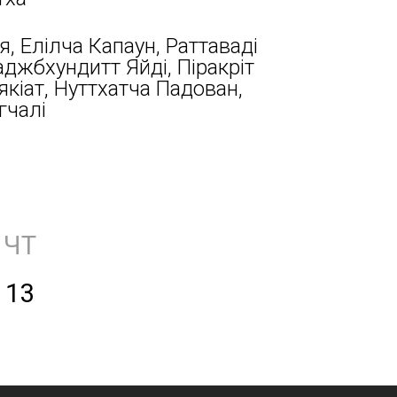
я, Елілча Капаун, Раттаваді
аджбхундитт Яйді, Піракріт
кіат, Нуттхатча Падован,
гчалі
ЧТ
13