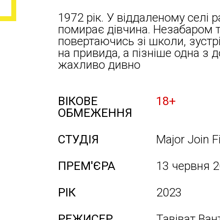
1972 рік. У віддаленому селі 
помирає дівчина. Незабаром 
повертаючись зі школи, зустр
на привида, а пізніше одна з
жахливо дивно
ВІКОВЕ
18+
ОБМЕЖЕННЯ
СТУДІЯ
Major Join F
ПРЕМ'ЄРА
13 червня 
РІК
2023
РЕЖИСЕР
Тавіват Ван