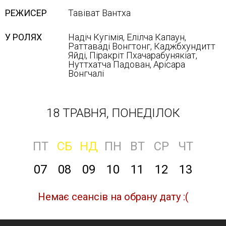
РЕЖИСЕР
Тавіват Вантха
У РОЛЯХ
Надіч Кугімія, Елілча Капаун,
Раттаваді Вонгтонг, Каджбхундитт
Яйді, Піракріт Пхачарабунякіат,
Нуттхатча Падован, Арісара
Вонгчалі
18 ТРАВНЯ, ПОНЕДІЛОК
ПТ
СБ
НД
ПН
ВТ
СР
ЧТ
07
08
09
10
11
12
13
Немає сеансів на обрану дату :(