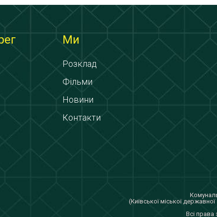
рег
Ми
Розклад
Фільми
Новини
Контакти
Комуналь
(Київської міської державної 
Всi права