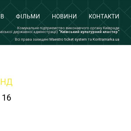
ІВ
ФІЛЬМИ
НОВИНИ
КОНТАКТИ
Комунальне підприємство виконавчого органу Київради
 міської державної адміністрації)
"Київський культурний кластер"
Всi права захищенi
Maestro ticket system
та
Kontramarka.ua
НД
16