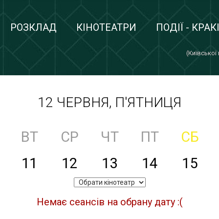
РОЗКЛАД
КІНОТЕАТРИ
ПОДІЇ - КРАК
(Київської
12 ЧЕРВНЯ, П'ЯТНИЦЯ
ВТ
СР
ЧТ
ПТ
СБ
11
12
13
14
15
Немає сеансів на обрану дату :(