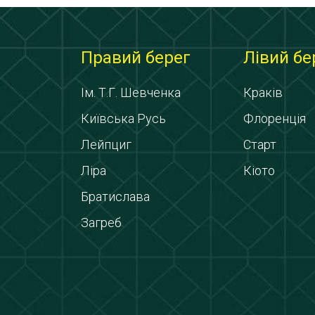
Правий берег
Лівий бе
Ім. Т.Г. Шевченка
Краків
Київська Русь
Флоренція
Лейпциг
Старт
Ліра
Кіото
Братислава
Загреб