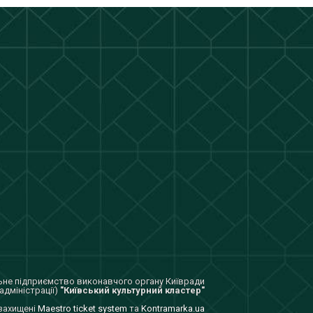
не підприємство виконавчого органу Київради
адміністрації)
"Київський культурний кластер"
 захищенi
Maestro ticket system
та
Kontramarka.ua