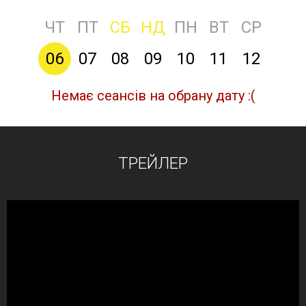
ЧТ
ПТ
СБ
НД
ПН
ВТ
СР
06
07
08
09
10
11
12
Немає сеансів на обрану дату :(
ТРЕЙЛЕР