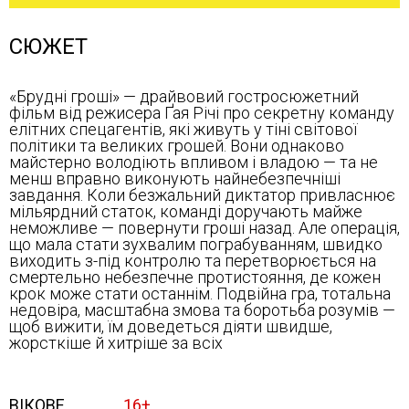
СЮЖЕТ
«Брудні гроші» — драйвовий гостросюжетний
фільм від режисера Ґая Річі про секретну команду
елітних спецагентів, які живуть у тіні світової
політики та великих грошей. Вони однаково
майстерно володіють впливом і владою — та не
менш вправно виконують найнебезпечніші
завдання. Коли безжальний диктатор привласнює
мільярдний статок, команді доручають майже
неможливе — повернути гроші назад. Але операція,
що мала стати зухвалим пограбуванням, швидко
виходить з-під контролю та перетворюється на
смертельно небезпечне протистояння, де кожен
крок може стати останнім. Подвійна гра, тотальна
недовіра, масштабна змова та боротьба розумів —
щоб вижити, їм доведеться діяти швидше,
жорсткіше й хитріше за всіх
ВІКОВЕ
16+