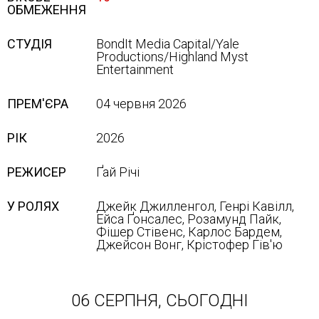
ОБМЕЖЕННЯ
СТУДІЯ
BondIt Media Capital/Yale
Productions/Highland Myst
Entertainment
ПРЕМ'ЄРА
04 червня 2026
РІК
2026
РЕЖИСЕР
Ґай Річі
У РОЛЯХ
Джейк Джилленгол, Генрі Кавілл,
Ейса Ґонсалес, Розамунд Пайк,
Фішер Стівенс, Карлос Бардем,
Джейсон Вонг, Крістофер Гів'ю
06 СЕРПНЯ, СЬОГОДНІ