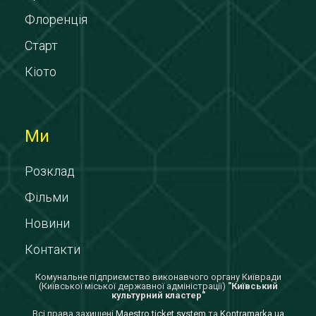
Флоренція
Старт
Кіото
Ми
Розклад
Фільми
Новини
Контакти
Комунальне підприємство виконавчого органу Київради
(Київської міської державної адміністрації)
"Київський
культурний кластер"
Всi права захищенi
Maestro ticket system
та
Kontramarka.ua