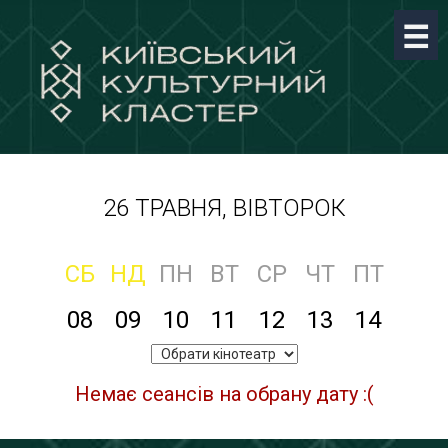
26 ТРАВНЯ, ВІВТОРОК
СБ
НД
ПН
ВТ
СР
ЧТ
ПТ
08
09
10
11
12
13
14
Немає сеансів на обрану дату :(