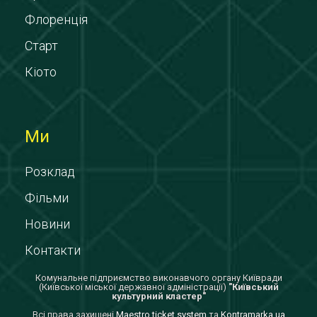
Флоренція
Старт
Кіото
Ми
Розклад
Фільми
Новини
Контакти
Комунальне підприємство виконавчого органу Київради
(Київської міської державної адміністрації)
"Київський
культурний кластер"
Всi права захищенi
Maestro ticket system
та
Kontramarka.ua