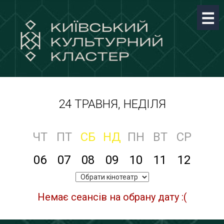
24 ТРАВНЯ, НЕДІЛЯ
ЧТ
ПТ
СБ
НД
ПН
ВТ
СР
06
07
08
09
10
11
12
Немає сеансів на обрану дату :(