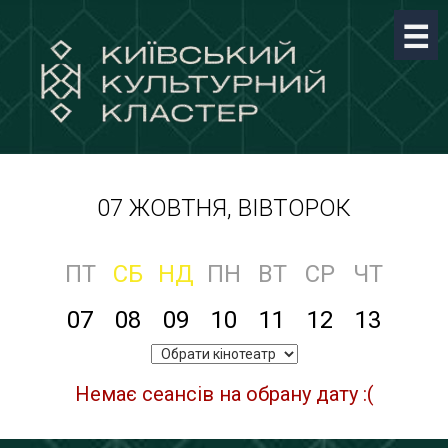
07 ЖОВТНЯ, ВІВТОРОК
ПТ
СБ
НД
ПН
ВТ
СР
ЧТ
07
08
09
10
11
12
13
Немає сеансів на обрану дату :(