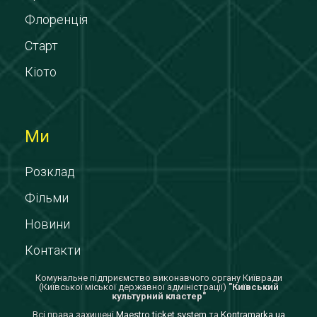
Флоренція
Старт
Кіото
Ми
Розклад
Фільми
Новини
Контакти
Комунальне підприємство виконавчого органу Київради
(Київської міської державної адміністрації)
"Київський
культурний кластер"
Всi права захищенi
Maestro ticket system
та
Kontramarka.ua