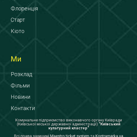
Флоренція
Старт
Кіото
Ми
Розклад
Фільми
Новини
Контакти
Комунальне підприємство виконавчого органу Київради
(Київської міської державної адміністрації)
"Київський
культурний кластер"
Всi права захищенi
Maestro ticket system
та
Kontramarka.ua