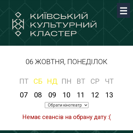
06 ЖОВТНЯ, ПОНЕДІЛОК
ПТ
СБ
НД
ПН
ВТ
СР
ЧТ
07
08
09
10
11
12
13
Немає сеансів на обрану дату :(