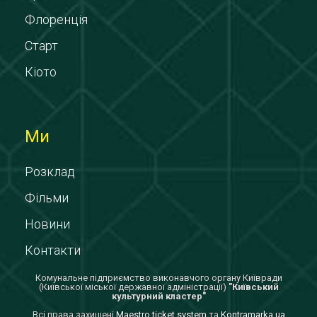
Флоренція
Старт
Кіото
Ми
Розклад
Фільми
Новини
Контакти
Комунальне підприємство виконавчого органу Київради
(Київської міської державної адміністрації)
"Київський
культурний кластер"
Всi права захищенi
Maestro ticket system
та
Kontramarka.ua