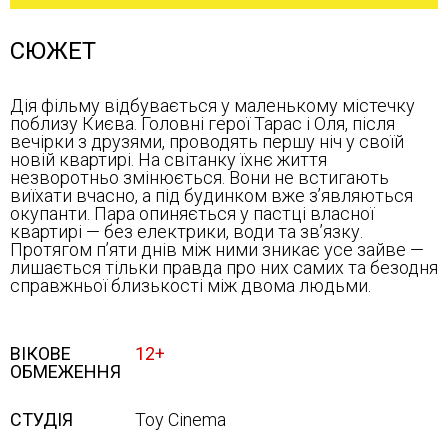
СЮЖЕТ
Дія фільму відбувається у маленькому містечку
поблизу Києва. Головні герої Тарас і Оля, після
вечірки з друзями, проводять першу ніч у своїй
новій квартирі. На світанку їхнє життя
незворотньо змінюється. Вони не встигають
виїхати вчасно, а під будинком вже з’являються
окупанти. Пара опиняється у пастці власної
квартирі — без електрики, води та зв’язку.
Протягом п’яти днів між ними зникає усе зайве —
лишається тільки правда про них самих та безодня
справжньої близькості між двома людьми.
ВІКОВЕ
12+
ОБМЕЖЕННЯ
СТУДІЯ
Toy Cinema