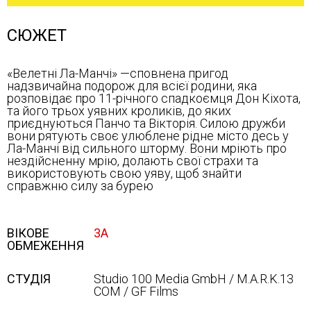
СЮЖЕТ
«Велетні Ла-Манчі» —сповнена пригод
надзвичайна подорож для всієї родини, яка
розповідає про 11-річного спадкоємця Дон Кіхота,
та його трьох уявних кроликів, до яких
приєднуються Панчо та Вікторія. Силою дружби
вони рятують своє улюблене рідне місто десь у
Ла-Манчі від сильного шторму. Вони мріють про
нездійсненну мрію, долають свої страхи та
використовують свою уяву, щоб знайти
справжню силу за бурею
ВІКОВЕ
3А
ОБМЕЖЕННЯ
СТУДІЯ
Studio 100 Media GmbH / M.A.R.K.13
COM / GF Films