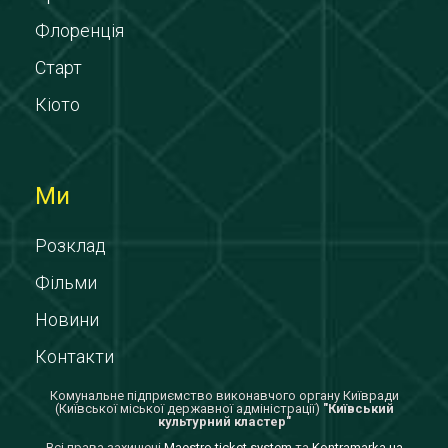
Флоренція
Старт
Кіото
Ми
Розклад
Фільми
Новини
Контакти
Комунальне підприємство виконавчого органу Київради
(Київської міської державної адміністрації)
"Київський
культурний кластер"
Всi права захищенi
Maestro ticket system
та
Kontramarka.ua