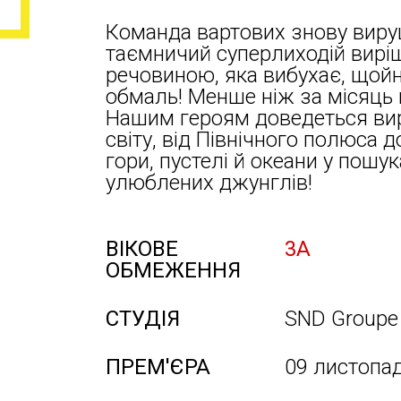
Команда вартових знову виру
таємничий суперлиходій вирі
речовиною, яка вибухає, щойно
обмаль! Менше ніж за місяць 
Нашим героям доведеться ви
світу, від Північного полюса
гори, пустелі й океани у пошу
улюблених джунглів!
ВІКОВЕ
3А
ОБМЕЖЕННЯ
СТУДІЯ
SND Groupe
ПРЕМ'ЄРА
09 листопа