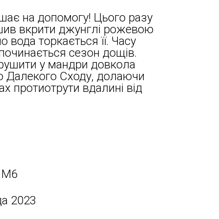
шає на допомогу! Цього разу
шив вкрити джунглі рожевою
 вода торкається її. Часу
починається сезон дощів.
рушити у мандри довкола
 до Далекого Сходу, долаючи
ках протиотрути вдалині від
 M6
да 2023