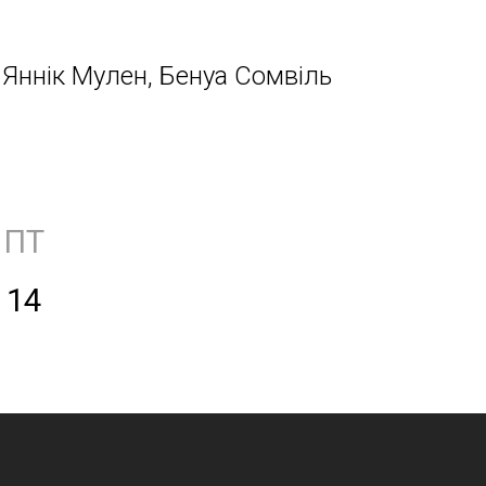
Яннік Мулен, Бенуа Сомвіль
ПТ
14