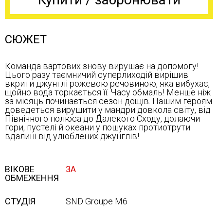
СЮЖЕТ
Команда вартових знову вирушає на допомогу!
Цього разу таємничий суперлиходій вирішив
вкрити джунглі рожевою речовиною, яка вибухає,
щойно вода торкається її. Часу обмаль! Менше ніж
за місяць починається сезон дощів. Нашим героям
доведеться вирушити у мандри довкола світу, від
Північного полюса до Далекого Сходу, долаючи
гори, пустелі й океани у пошуках протиотрути
вдалині від улюблених джунглів!
ВІКОВЕ
3А
ОБМЕЖЕННЯ
СТУДІЯ
SND Groupe M6