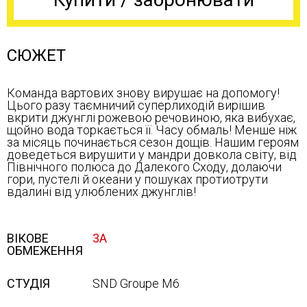
СЮЖЕТ
Команда вартових знову вирушає на допомогу!
Цього разу таємничий суперлиходій вирішив
вкрити джунглі рожевою речовиною, яка вибухає,
щойно вода торкається її. Часу обмаль! Менше ніж
за місяць починається сезон дощів. Нашим героям
доведеться вирушити у мандри довкола світу, від
Північного полюса до Далекого Сходу, долаючи
гори, пустелі й океани у пошуках протиотрути
вдалині від улюблених джунглів!
ВІКОВЕ
3А
ОБМЕЖЕННЯ
СТУДІЯ
SND Groupe M6