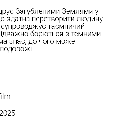
ндрує Загубленими Землями у
що здатна перетворити людину
її супроводжує таємничий
відважно борються з темними
ма знає, до чого може
подорожі...
Film
 2025