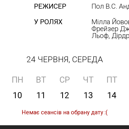
РЕЖИСЕР
Пол В.С. Ан
У РОЛЯХ
Мілла Йовов
Фрейзер Дж
Льоф, Дірдр
24 ЧЕРВНЯ, СЕРЕДА
ПН
ВТ
СР
ЧТ
ПТ
10
11
12
13
14
Немає сеансів на обрану дату :(