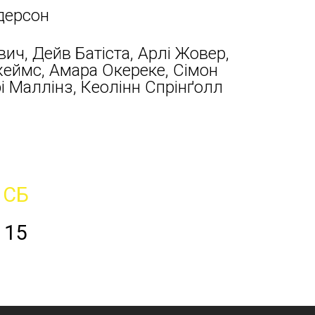
дерсон
ич, Дейв Батіста, Арлі Жовер,
еймс, Амара Окереке, Сімон
і Маллінз, Кеолінн Спрінґолл
СБ
15