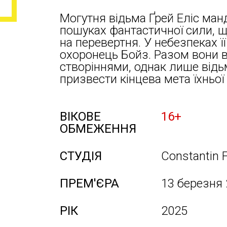
Могутня відьма Ґрей Еліс ма
пошуках фантастичної сили, 
на перевертня. У небезпеках 
охоронець Бойз. Разом вони 
створіннями, однак лише відь
призвести кінцева мета їхньої 
ВІКОВЕ
16+
ОБМЕЖЕННЯ
СТУДІЯ
Constantin 
ПРЕМ'ЄРА
13 березня
РІК
2025