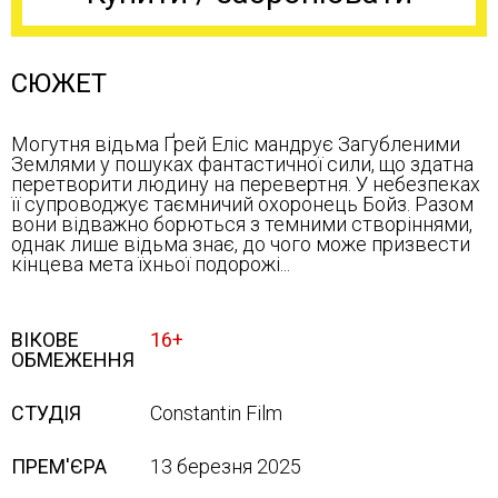
СЮЖЕТ
Могутня відьма Ґрей Еліс мандрує Загубленими
Землями у пошуках фантастичної сили, що здатна
перетворити людину на перевертня. У небезпеках
її супроводжує таємничий охоронець Бойз. Разом
вони відважно борються з темними створіннями,
однак лише відьма знає, до чого може призвести
кінцева мета їхньої подорожі...
ВІКОВЕ
16+
ОБМЕЖЕННЯ
СТУДІЯ
Constantin Film
ПРЕМ'ЄРА
13 березня 2025