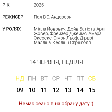
РІК
2025
РЕЖИСЕР
Пол В.С. Андерсон
У РОЛЯХ
Мілла Йовович, Дейв Батіста, Арлі
Жовер, Фрейзер Джеймс, Амара
Окереке, Сімон Льоф, Дірдрі
Маллінз, Кеолінн Спрінґолл
14 ЧЕРВНЯ, НЕДІЛЯ
НД
ПН
ВТ
СР
ЧТ
ПТ
СБ
09
10
11
12
13
14
15
Немає сеансів на обрану дату :(