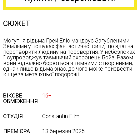
СЮЖЕТ
Могутня відьма Ґрей Еліс мандрує Загубленими
Землями у пошуках фантастичної сили, що здатна
перетворити людину на перевертня. У небезпеках
її супроводжує таємничий охоронець Бойз. Разом
вони відважно борються з темними створіннями,
однак лише відьма знає, до чого може призвести
кінцева мета їхньої подорожі...
ВІКОВЕ
16+
ОБМЕЖЕННЯ
СТУДІЯ
Constantin Film
ПРЕМ'ЄРА
13 березня 2025