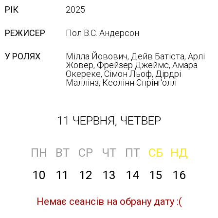
РІК
2025
РЕЖИСЕР
Пол В.С. Андерсон
У РОЛЯХ
Мілла Йовович, Дейв Батіста, Арлі
Жовер, Фрейзер Джеймс, Амара
Окереке, Сімон Льоф, Дірдрі
Маллінз, Кеолінн Спрінґолл
11 ЧЕРВНЯ, ЧЕТВЕР
ПН
ВТ
СР
ЧТ
ПТ
СБ
НД
10
11
12
13
14
15
16
Немає сеансів на обрану дату :(