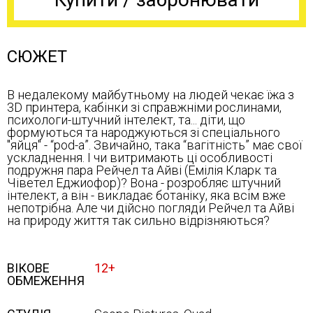
СЮЖЕТ
В недалекому майбутньому на людей чекає їжа з
3D принтера, кабінки зі справжніми рослинами,
психологи-штучний інтелект, та... діти, що
формуються та народжуються зі спеціального
"яйця" - “pod-а”. Звичайно, така “вагітність” має свої
ускладнення. І чи витримають ці особливості
подружня пара Рейчел та Айві (Емілія Кларк та
Чіветел Еджиофор)? Вона - розробляє штучний
інтелект, а він - викладає ботаніку, яка всім вже
непотрібна. Але чи дійсно погляди Рейчел та Айві
на природу життя так сильно відрізняються?
ВІКОВЕ
12+
ОБМЕЖЕННЯ