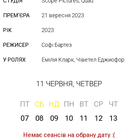
СТУДІЯ
Scope Pictures, Quad
ПРЕМ'ЄРА
21 вересня 2023
РІК
2023
РЕЖИСЕР
Софі Бартез
У РОЛЯХ
Емілія Кларк, Чіветел Еджиофор
11 ЧЕРВНЯ, ЧЕТВЕР
ПТ
СБ
НД
ПН
ВТ
СР
ЧТ
07
08
09
10
11
12
13
Немає сеансів на обрану дату :(