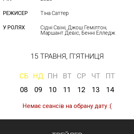
РЕЖИСЕР
Тіна Саттер
У РОЛЯХ
Сідні Свіні, Джош Гемілтон,
Маршант Девіс, Бенні Елледж
15 ТРАВНЯ, П'ЯТНИЦЯ
СБ
НД
ПН
ВТ
СР
ЧТ
ПТ
08
09
10
11
12
13
14
Немає сеансів на обрану дату :(