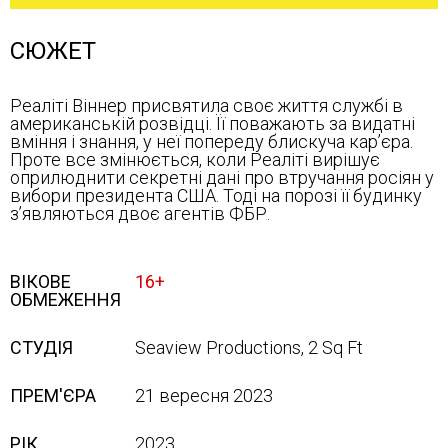
СЮЖЕТ
Реаліті Віннер присвятила своє життя службі в
американській розвідці. Її поважають за видатні
вміння і знання, у неї попереду блискуча кар’єра.
Проте все змінюється, коли Реаліті вирішує
оприлюднити секретні дані про втручання росіян у
вибори президента США. Тоді на порозі її будинку
з’являються двоє агентів ФБР.
ВІКОВЕ
16+
ОБМЕЖЕННЯ
СТУДІЯ
Seaview Productions, 2 Sq Ft
ПРЕМ'ЄРА
21 вересня 2023
РІК
2023