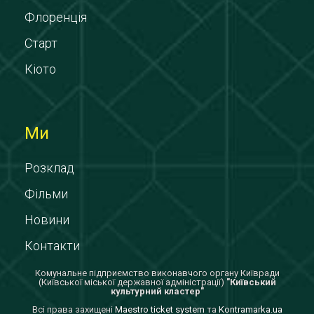
Флоренція
Старт
Кіото
Ми
Розклад
Фільми
Новини
Контакти
Комунальне підприємство виконавчого органу Київради
(Київської міської державної адміністрації)
"Київський
культурний кластер"
Всi права захищенi
Maestro ticket system
та
Kontramarka.ua