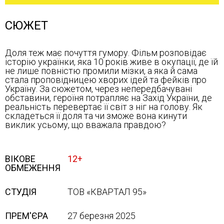
СЮЖЕТ
Доля теж має почуття гумору. Фільм розповідає
історію українки, яка 10 років живе в окупації, де їй
не лише повністю промили мізки, а яка й сама
стала проповідницею хворих ідей та фейків про
Україну. За сюжетом, через непередбачувані
обставини, героїня потрапляє на Захід України, де
реальність перевертає її світ з ніг на голову. Як
складеться її доля та чи зможе вона кинути
виклик усьому, що вважала правдою?
ВІКОВЕ
12+
ОБМЕЖЕННЯ
СТУДІЯ
ТОВ «КВАРТАЛ 95»
ПРЕМ'ЄРА
27 березня 2025