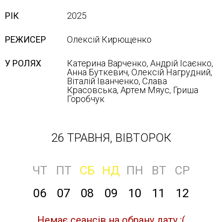
РІК
2025
РЕЖИСЕР
Олексій Кирющенко
У РОЛЯХ
Катерина Варченко, Андрій Ісаєнко,
Анна Буткевич, Олексій Нагрудний,
Віталій Іванченко, Слава
Красовська, Артем Мяус, Гриша
Горобчук
26 ТРАВНЯ, ВІВТОРОК
ЧТ
ПТ
СБ
НД
ПН
ВТ
СР
06
07
08
09
10
11
12
Немає сеансів на обрану дату :(