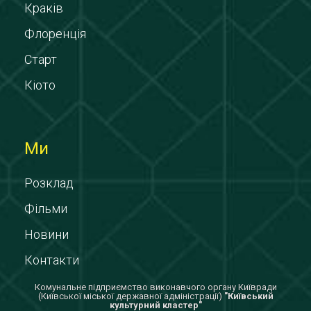
Краків
Флоренція
Старт
Кіото
Ми
Розклад
Фільми
Новини
Контакти
Комунальне підприємство виконавчого органу Київради
(Київської міської державної адміністрації)
"Київський
культурний кластер"