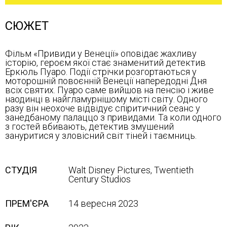
СЮЖЕТ
Фільм «Привиди у Венеції» оповідає жахливу
історію, героєм якої стає знаменитий детектив
Еркюль Пуаро. Події стрічки розгортаються у
моторошній повоєнній Венеції напередодні Дня
всіх святих. Пуаро саме вийшов на пенсію і живе
наодинці в найгламурнішому місті світу. Одного
разу він неохоче відвідує спіритичний сеанс у
занедбаному палаццо з привидами. Та коли одного
з гостей вбивають, детектив змушений
зануритися у зловісний світ тіней і таємниць.
СТУДІЯ
Walt Disney Pictures, Twentieth
Century Studios
ПРЕМ'ЄРА
14 вересня 2023