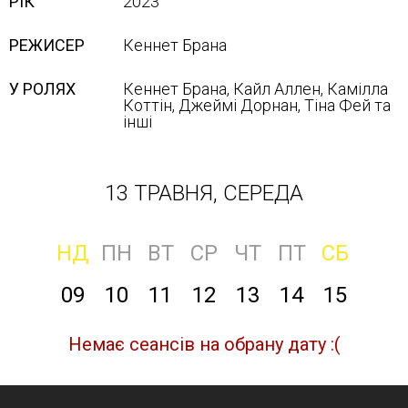
РІК
2023
РЕЖИСЕР
Кеннет Брана
У РОЛЯХ
Кеннет Брана, Кайл Аллен, Камілла
Коттін, Джеймі Дорнан, Тіна Фей та
інші
13 ТРАВНЯ, СЕРЕДА
НД
ПН
ВТ
СР
ЧТ
ПТ
СБ
09
10
11
12
13
14
15
Немає сеансів на обрану дату :(