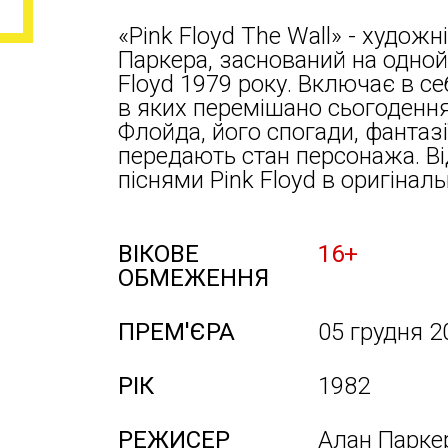
«Pink Floyd The Wall» - худож
Паркера, заснований на одной
Floyd 1979 року. Включає в себ
в яких перемішано сьогодення
Флойда, його спогади, фантазі
передають стан персонажа. В
піснями Pink Floyd в оригінал
ВІКОВЕ
16+
ОБМЕЖЕННЯ
ПРЕМ'ЄРА
05 грудня 2
РІК
1982
РЕЖИСЕР
Алан Парке