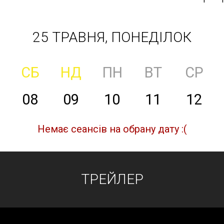
25 ТРАВНЯ, ПОНЕДІЛОК
СБ
НД
ПН
ВТ
СР
08
09
10
11
12
Немає сеансів на обрану дату :(
ТРЕЙЛЕР