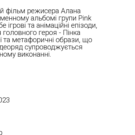
ній фільм режисера Алана
менному альбомі групи Pink
е ігрові та анімаційні епізоди,
 головного героя - Пінка
ї та метафоричні образи, що
ідеоряд супроводжується
ьному виконанні.
023
р