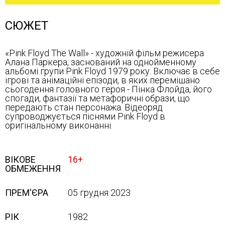
СЮЖЕТ
«Pink Floyd The Wall» - художній фільм режисера
Алана Паркера, заснований на однойменному
альбомі групи Pink Floyd 1979 року. Включає в себе
ігрові та анімаційні епізоди, в яких перемішано
сьогодення головного героя - Пінка Флойда, його
спогади, фантазії та метафоричні образи, що
передають стан персонажа. Відеоряд
супроводжується піснями Pink Floyd в
оригінальному виконанні.
ВІКОВЕ
16+
ОБМЕЖЕННЯ
ПРЕМ'ЄРА
05 грудня 2023
РІК
1982