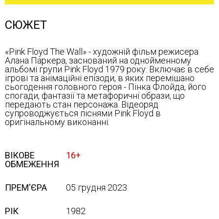
СЮЖЕТ
«Pink Floyd The Wall» - художній фільм режисера
Алана Паркера, заснований на однойменному
альбомі групи Pink Floyd 1979 року. Включає в себе
ігрові та анімаційні епізоди, в яких перемішано
сьогодення головного героя - Пінка Флойда, його
спогади, фантазії та метафоричні образи, що
передають стан персонажа. Відеоряд
супроводжується піснями Pink Floyd в
оригінальному виконанні.
ВІКОВЕ
16+
ОБМЕЖЕННЯ
ПРЕМ'ЄРА
05 грудня 2023
РІК
1982