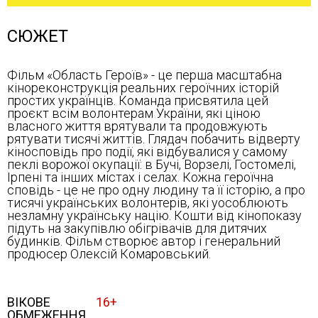
СЮЖЕТ
Фільм «Область Героїв» - це перша масштабна
кінореконструкція реальних героїчних історій
простих українців. Команда присвятила цей
проєкт всім волонтерам України, які ціною
власного життя врятували та продовжують
рятувати тисячі життів. Глядач побачить відверту
кіносповідь про події, які відбувалися у самому
пеклі ворожої окупації: в Бучі, Ворзелі, Гостомелі,
Ірпені та інших містах і селах. Кожна героїчна
сповідь - це не про одну людину та її історію, а про
тисячі українських волонтерів, які уособлюють
незламну українську націю. Кошти від кінопоказу
підуть на закупівлю обігрівачів для дитячих
будинків. Фільм створює автор і генеральний
продюсер Олексій Комаровський.
ВІКОВЕ
16+
ОБМЕЖЕННЯ