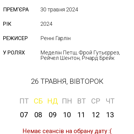
ПРЕМ'ЄРА
30 травня 2024
РІК
2024
РЕЖИСЕР
Ренні Гарлін
У РОЛЯХ
Меделін Петш, Фрой Гутьєррез,
Рейчел Шентон, Річард Брейк
26 ТРАВНЯ, ВІВТОРОК
ПТ
СБ
НД
ПН
ВТ
СР
ЧТ
07
08
09
10
11
12
13
Немає сеансів на обрану дату :(