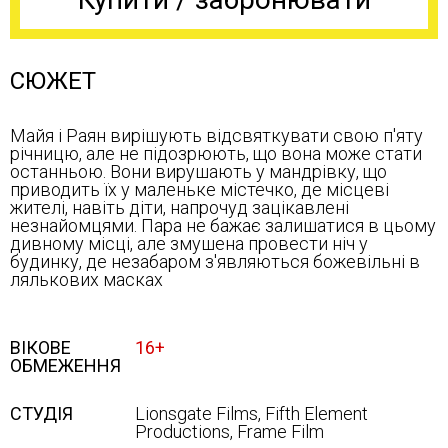
СЮЖЕТ
Майя і Раян вирішують відсвяткувати свою п'яту
річницю, але не підозрюють, що вона може стати
останньою. Вони вирушають у мандрівку, що
приводить їх у маленьке містечко, де місцеві
жителі, навіть діти, напрочуд зацікавлені
незнайомцями. Пара не бажає залишатися в цьому
дивному місці, але змушена провести ніч у
будинку, де незабаром з'являються божевільні в
лялькових масках
ВІКОВЕ
16+
ОБМЕЖЕННЯ
СТУДІЯ
Lionsgate Films, Fifth Element
Productions, Frame Film