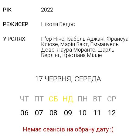
РІК
2022
РЕЖИСЕР
Ніколя Бедос
У РОЛЯХ
П'єр Ніне, Ізабель Аджані, Франсуа
Клюзе, Марін Вакт, Еммануель
Дево, Лаура Моранте, Шарль
Берлінг, Крістіана Мілле
17 ЧЕРВНЯ, СЕРЕДА
ЧТ
ПТ
СБ
НД
ПН
ВТ
СР
06
07
08
09
10
11
12
Немає сеансів на обрану дату :(