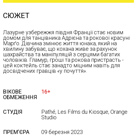
СЮЖЕТ
Лазурне узбережжя півдня Франції стає новим
домом для танцівника Адрієна та рокової красуні
Марґо. Дівчина змінює життя юнака, який на
хвилину забуває, що кохана живе за рахунок
шахрайства та маніпуляцій з серцями багатих
чоловіків. Гламур, гроші та рокова пристрасть -
цей коктейль стає занадто міцним навіть для
досвідчених гравців «у почуття».
ВІКОВЕ
16+
ОБМЕЖЕННЯ
СТУДІЯ
Pathé, Les Films du Kiosque, Orange
Studio
ПРЕМ'ЄРА
09 березня 2023