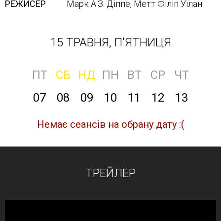
РЕЖИСЕР
Марк А.З. Діппе, Метт Філіп Уїлан
15 ТРАВНЯ, П'ЯТНИЦЯ
ПТ
СБ
НД
ПН
ВТ
СР
ЧТ
07
08
09
10
11
12
13
Немає сеансів на обрану дату :(
ТРЕЙЛЕР