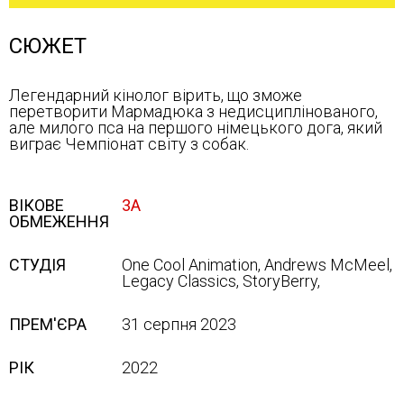
СЮЖЕТ
Легендарний кінолог вірить, що зможе
перетворити Мармадюка з недисциплінованого,
але милого пса на першого німецького дога, який
виграє Чемпіонат світу з собак.
ВІКОВЕ
3А
ОБМЕЖЕННЯ
СТУДІЯ
One Cool Animation, Andrews McMeel,
Legacy Classics, StoryBerry,
ПРЕМ'ЄРА
31 серпня 2023
РІК
2022