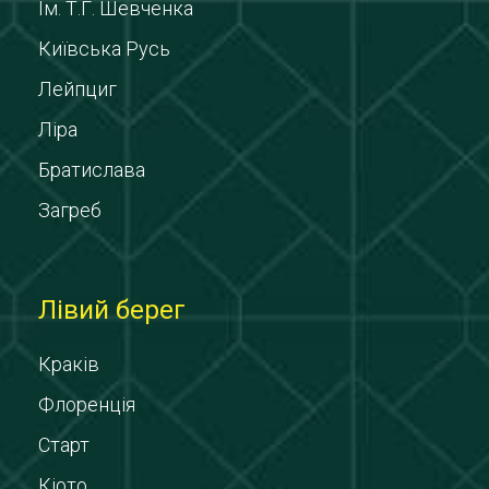
Ім. Т.Г. Шевченка
Київська Русь
Лейпциг
Ліра
Братислава
Загреб
Лівий берег
Краків
Флоренція
Старт
Кіото