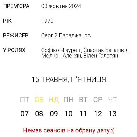
ПРЕМ'ЄРА
03 жовтня 2024
РІК
1970
РЕЖИСЕР
Сергій Параджанов
У РОЛЯХ
Софіко Чіаурелі, Спартак Багашвілі,
Мелкон Алекян, Вілен Галстян
15 ТРАВНЯ, П'ЯТНИЦЯ
ПТ
СБ
НД
ПН
ВТ
СР
ЧТ
07
08
09
10
11
12
13
Немає сеансів на обрану дату :(