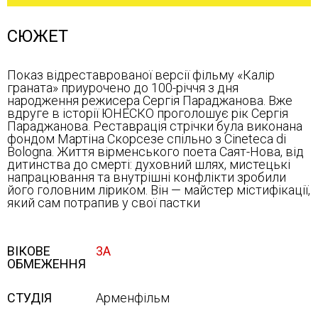
СЮЖЕТ
Показ відреставрованої версії фільму «Калір
граната» приурочено до 100-річчя з дня
народження режисера Сергія Параджанова. Вже
вдруге в історії ЮНЕСКО проголошує рік Сергія
Параджанова. Реставрація стрічки була виконана
фондом Мартіна Скорсезе спільно з Cineteca di
Bologna. Життя вірменського поета Саят-Нова, від
дитинства до смерті: духовний шлях, мистецькі
напрацювання та внутрішні конфлікти зробили
його головним ліриком. Він — майстер містифікації,
який сам потрапив у свої пастки
ВІКОВЕ
3А
ОБМЕЖЕННЯ
СТУДІЯ
Арменфільм