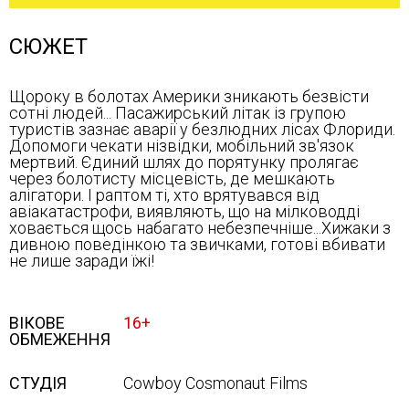
СЮЖЕТ
Щороку в болотах Америки зникають безвісти
сотні людей... Пасажирський літак із групою
туристів зазнає аварії у безлюдних лісах Флориди.
Допомоги чекати нізвідки, мобільний зв'язок
мертвий. Єдиний шлях до порятунку пролягає
через болотисту місцевість, де мешкають
алігатори. І раптом ті, хто врятувався від
авіакатастрофи, виявляють, що на мілководді
ховається щось набагато небезпечніше...Хижаки з
дивною поведінкою та звичками, готові вбивати
не лише заради їжі!
ВІКОВЕ
16+
ОБМЕЖЕННЯ
СТУДІЯ
Cowboy Cosmonaut Films