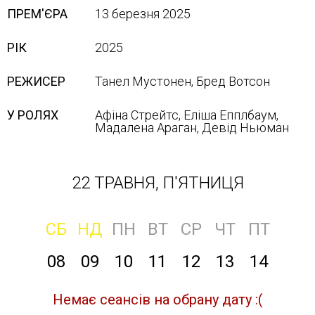
ПРЕМ'ЄРА
13 березня 2025
РІК
2025
РЕЖИСЕР
Танел Мустонен, Бред Вотсон
У РОЛЯХ
Афіна Стрейтс, Еліша Епплбаум,
Мадалена Араган, Девід Ньюман
22 ТРАВНЯ, П'ЯТНИЦЯ
СБ
НД
ПН
ВТ
СР
ЧТ
ПТ
08
09
10
11
12
13
14
Немає сеансів на обрану дату :(