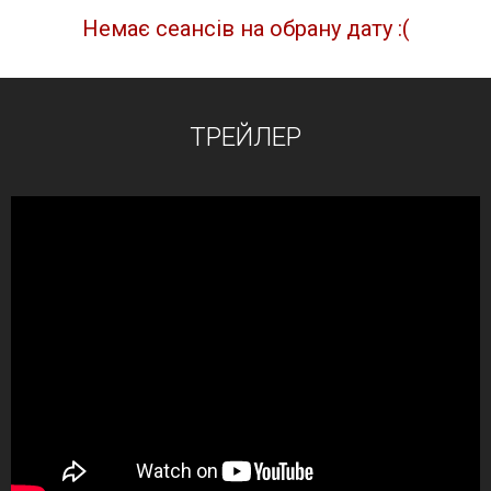
Немає сеансів на обрану дату :(
ТРЕЙЛЕР