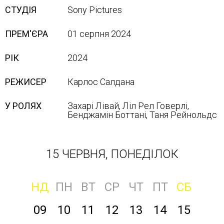
СТУДІЯ
Sony Pісtures
ПРЕМ'ЄРА
01 серпня 2024
РІК
2024
РЕЖИСЕР
Карлос Салдана
У РОЛЯХ
Захарі Лівай, Ліл Рел Говерлі,
Бенджамін Боттані, Таня Рейнольдс
15 ЧЕРВНЯ, ПОНЕДІЛОК
НД
ПН
ВТ
СР
ЧТ
ПТ
СБ
09
10
11
12
13
14
15