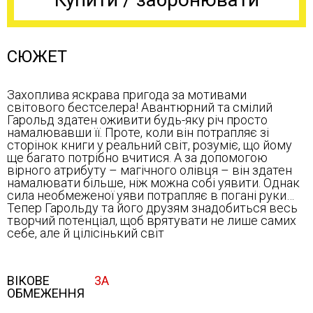
СЮЖЕТ
Захоплива яскрава пригода за мотивами
світового бестселера! Авантюрний та смілий
Гарольд здатен оживити будь-яку річ просто
намалювавши її. Проте, коли він потрапляє зі
сторінок книги у реальний світ, розуміє, що йому
ще багато потрібно вчитися. А за допомогою
вірного атрибуту – магічного олівця – він здатен
намалювати більше, ніж можна собі уявити. Однак
сила необмеженої уяви потрапляє в погані руки…
Тепер Гарольду та його друзям знадобиться весь
творчий потенціал, щоб врятувати не лише самих
себе, але й цілісінький світ
ВІКОВЕ
3А
ОБМЕЖЕННЯ