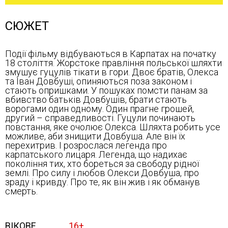
СЮЖЕТ
Події фільму відбуваються в Карпатах на початку
18 століття. Жорстоке правління польської шляхти
змушує гуцулів тікати в гори. Двоє братів, Олекса
та Іван Довбуші, опиняються поза законом і
стають опришками. У пошуках помсти панам за
вбивство батьків Довбушів, брати стають
ворогами один одному. Один прагне грошей,
другий – справедливості. Гуцули починають
повстання, яке очолює Олекса. Шляхта робить усе
можливе, аби знищити Довбуша. Але він їх
перехитрив. І розрослася легенда про
карпатського лицаря. Легенда, що надихає
покоління тих, хто бореться за свободу рідної
землі. Про силу і любов Олекси Довбуша, про
зраду і кривду. Про те, як він жив і як обманув
смерть.
ВІКОВЕ
16+