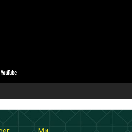
рег
Ми