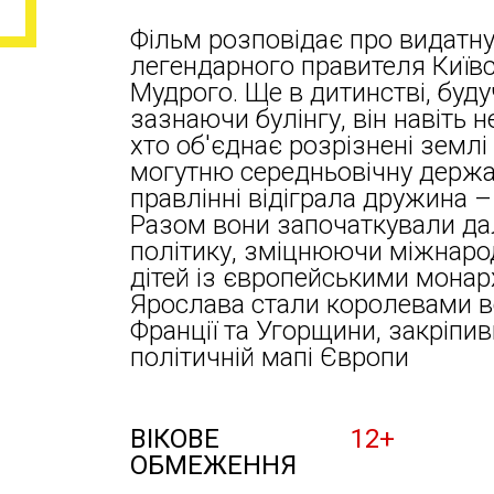
Фільм розповідає про видатну 
легендарного правителя Київс
Мудрого. Ще в дитинстві, буд
зазнаючи булінгу, він навіть 
хто об'єднає розрізнені землі
могутню середньовічну держа
правлінні відіграла дружина –
Разом вони започаткували да
політику, зміцнюючи міжнаро
дітей із європейськими монар
Ярослава стали королевами в
Франції та Угорщини, закріпив
політичній мапі Європи
ВІКОВЕ
12+
ОБМЕЖЕННЯ