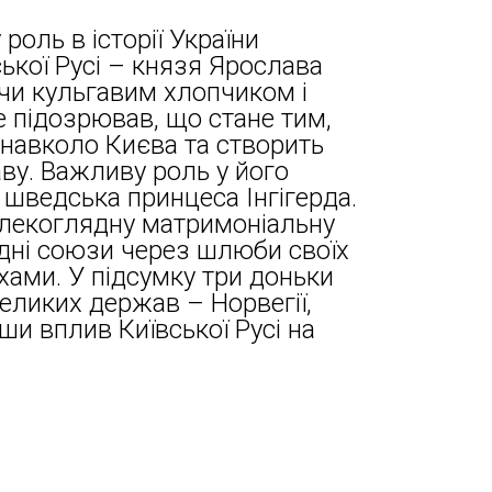
роль в історії України
ької Русі – князя Ярослава
учи кульгавим хлопчиком і
не підозрював, що стане тим,
 навколо Києва та створить
ву. Важливу роль у його
 шведська принцеса Інгігерда.
лекоглядну матримоніальну
дні союзи через шлюби своїх
хами. У підсумку три доньки
еликих держав – Норвегії,
ши вплив Київської Русі на