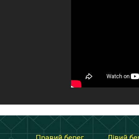
Правий берег
Лівий бе