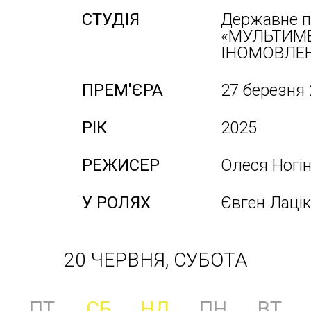
СТУДІЯ
Державне п
«МУЛЬТИМ
ІНОМОВЛЕН
ПРЕМ'ЄРА
27 березня
РІК
2025
РЕЖИСЕР
Олеся Ногі
У РОЛЯХ
Євген Лацік
20 ЧЕРВНЯ, СУБОТА
ПТ
СБ
НД
ПН
ВТ