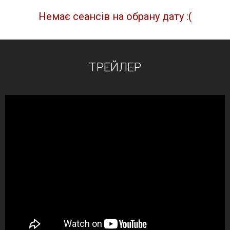
Немає сеансів на обрану дату :(
ТРЕЙЛЕР