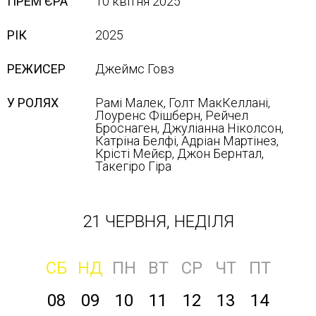
ПРЕМ'ЄРА
10 квітня 2025
РІК
2025
РЕЖИСЕР
Джеймс Говз
У РОЛЯХ
Рамі Малек, Голт МакКеллані,
Лоуренс Фішберн, Рейчел
Броснаген, Джуліанна Ніколсон,
Катріна Белфі, Адріан Мартінез,
Крісті Мейєр, Джон Бернтал,
Такегіро Гіра
21 ЧЕРВНЯ, НЕДІЛЯ
СБ
НД
ПН
ВТ
СР
ЧТ
ПТ
08
09
10
11
12
13
14