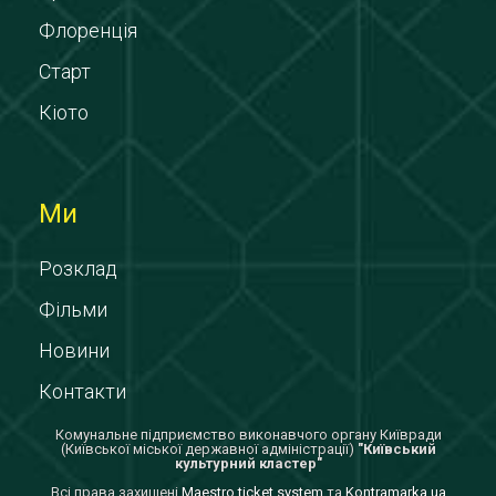
Флоренція
Старт
Кіото
Ми
Розклад
Фільми
Новини
Контакти
Комунальне підприємство виконавчого органу Київради
(Київської міської державної адміністрації)
"Київський
культурний кластер"
Всi права захищенi
Maestro ticket system
та
Kontramarka.ua