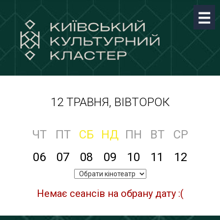
12 ТРАВНЯ, ВІВТОРОК
ЧТ
ПТ
СБ
НД
ПН
ВТ
СР
06
07
08
09
10
11
12
Немає сеансів на обрану дату :(