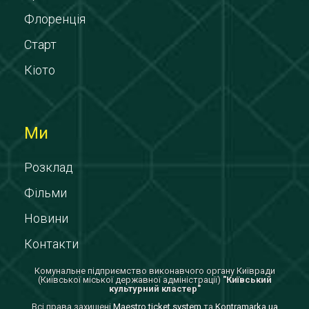
Флоренція
Старт
Кіото
Ми
Розклад
Фільми
Новини
Контакти
Комунальне підприємство виконавчого органу Київради
(Київської міської державної адміністрації)
"Київський
культурний кластер"
Всi права захищенi
Maestro ticket system
та
Kontramarka.ua