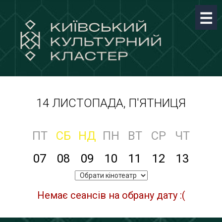
14 ЛИСТОПАДА, П'ЯТНИЦЯ
ПТ
СБ
НД
ПН
ВТ
СР
ЧТ
07
08
09
10
11
12
13
Немає сеансів на обрану дату :(