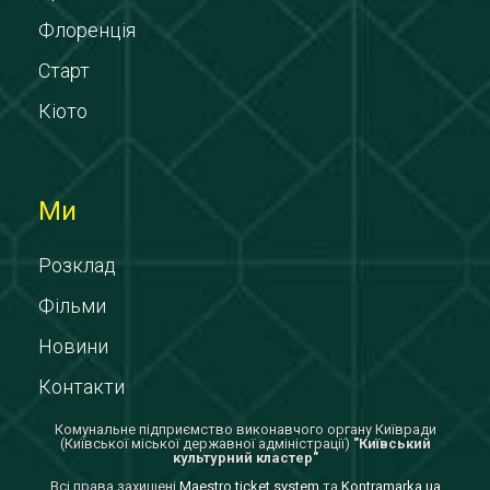
Флоренція
Старт
Кіото
Ми
Розклад
Фільми
Новини
Контакти
Комунальне підприємство виконавчого органу Київради
(Київської міської державної адміністрації)
"Київський
культурний кластер"
Всi права захищенi
Maestro ticket system
та
Kontramarka.ua