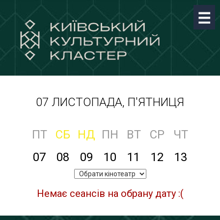
07 ЛИСТОПАДА, П'ЯТНИЦЯ
ПТ
СБ
НД
ПН
ВТ
СР
ЧТ
07
08
09
10
11
12
13
Немає сеансів на обрану дату :(