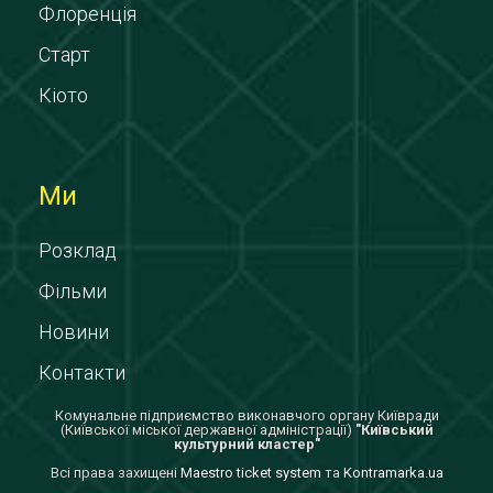
Флоренція
Старт
Кіото
Ми
Розклад
Фільми
Новини
Контакти
Комунальне підприємство виконавчого органу Київради
(Київської міської державної адміністрації)
"Київський
культурний кластер"
Всi права захищенi
Maestro ticket system
та
Kontramarka.ua