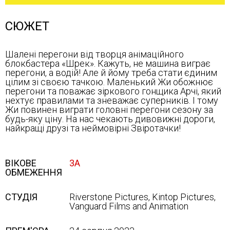
СЮЖЕТ
Шалені перегони від творця анімаційного
блокбастера «Шрек». Кажуть, не машина виграє
перегони, а водій! Але й йому треба стати єдиним
цілим зі своєю тачкою. Маленький Жи обожнює
перегони та поважає зіркового гонщика Арчі, який
нехтує правилами та зневажає суперників. І тому
Жи повинен виграти головні перегони сезону за
будь-яку ціну. На нас чекають дивовижні дороги,
найкращі друзі та неймовірні Звіротачки!
ВІКОВЕ
3А
ОБМЕЖЕННЯ
СТУДІЯ
Riverstone Pictures, Kintop Pictures,
Vanguard Films and Animation