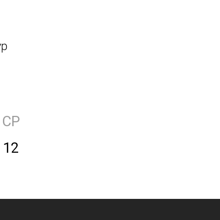
ур
СР
12