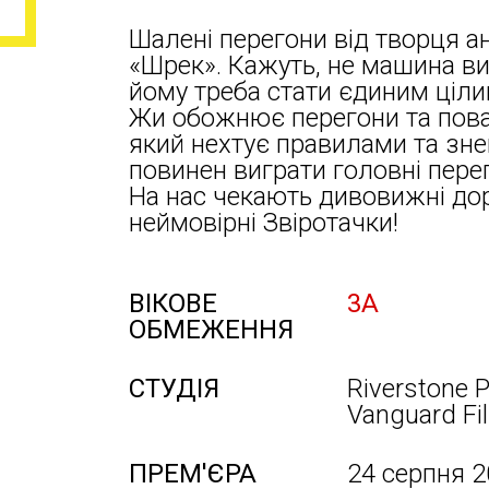
Шалені перегони від творця а
«Шрек». Кажуть, не машина виг
йому треба стати єдиним ціл
Жи обожнює перегони та пова
який нехтує правилами та зне
повинен виграти головні перег
На нас чекають дивовижні дор
неймовірні Звіротачки!
ВІКОВЕ
3А
ОБМЕЖЕННЯ
СТУДІЯ
Riverstone P
Vanguard Fi
ПРЕМ'ЄРА
24 серпня 