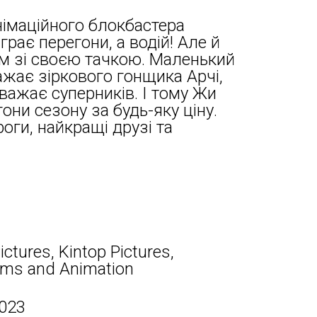
німаційного блокбастера
рає перегони, а водій! Але й
им зі своєю тачкою. Маленький
жає зіркового гонщика Арчі,
важає суперників. І тому Жи
они сезону за будь-яку ціну.
оги, найкращі друзі та
ictures, Kintop Pictures,
lms and Animation
2023