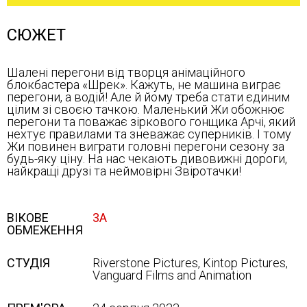
СЮЖЕТ
Шалені перегони від творця анімаційного
блокбастера «Шрек». Кажуть, не машина виграє
перегони, а водій! Але й йому треба стати єдиним
цілим зі своєю тачкою. Маленький Жи обожнює
перегони та поважає зіркового гонщика Арчі, який
нехтує правилами та зневажає суперників. І тому
Жи повинен виграти головні перегони сезону за
будь-яку ціну. На нас чекають дивовижні дороги,
найкращі друзі та неймовірні Звіротачки!
ВІКОВЕ
3А
ОБМЕЖЕННЯ
СТУДІЯ
Riverstone Pictures, Kintop Pictures,
Vanguard Films and Animation