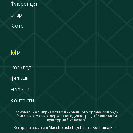
Флоренція
Старт
Кіото
Ми
Розклад
Фільми
Новини
Контакти
Комунальне підприємство виконавчого органу Київради
(Київської міської державної адміністрації)
"Київський
культурний кластер"
Всi права захищенi
Maestro ticket system
та
Kontramarka.ua