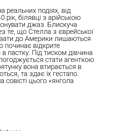
а реальних подіях, від
0 рік, білявці з арійською
онувати джаз. Блискуча
з те, що Стелла з єврейської
грувати до Америки лишаються
о починає відкрите
в пастку. Під тиском дівчина
 погоджується стати агенткою
рятунку вона втирається в
ються, та здає їх гестапо.
а совісті цього «янгола