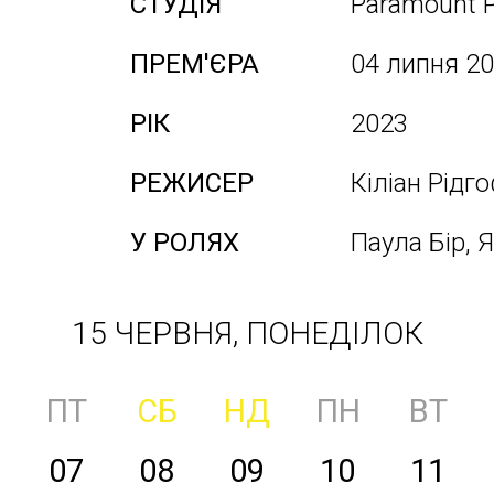
СТУДІЯ
Paramount P
ПРЕМ'ЄРА
04 липня 2
РІК
2023
РЕЖИСЕР
Кіліан Рідг
У РОЛЯХ
Паула Бір, 
15 ЧЕРВНЯ, ПОНЕДІЛОК
ПТ
СБ
НД
ПН
ВТ
07
08
09
10
11