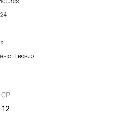
ictures
024
оф
Янніс Нівенер
СР
12