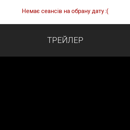
Немає сеансів на обрану дату :(
ТРЕЙЛЕР