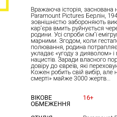
Вражаюча історія, заснована н
Paramount Pictures Берлін, 194
зовнішністю забороняють вик
кар'єра вмить руйнується чере
родини. Усі спроби сім'ї емі
марними. Згодом, коли гестап
полювання, родина потрапляє 
укладає «угоду з дияволом» і
нацистів. Заради власного по
довіру до євреїв, які перехову
Кожен робить свій вибір, але н
смерті» майже 3000 жертв…
ВІКОВЕ
16+
ОБМЕЖЕННЯ