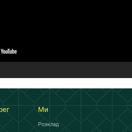
рег
Ми
Розклад