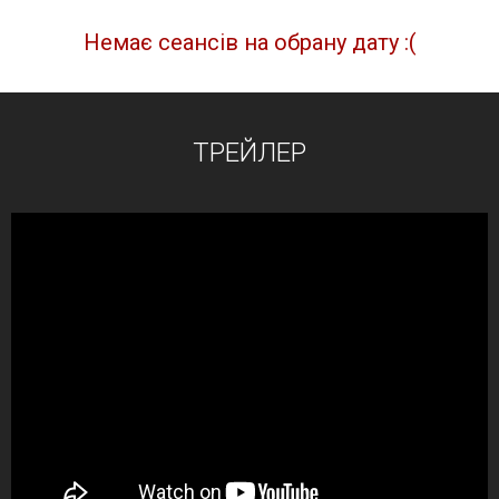
Немає сеансів на обрану дату :(
ТРЕЙЛЕР