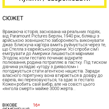
СЮЖЕТ
Вражаюча історія, заснована на реальних подіях,
від Paramount Pictures Берлін, 1940 рік, білявці з
арійською зовнішністю забороняють виконувати
джаз. Блискуча кар'єра вмить руйнується через те,
що Стелла з єврейської родини. Усі спроби сім'ї
емігрувати до Америки лишаються марними.
Згодом, коли гестапо починає відкрите
полювання, родина потрапляє в пастку. Під тиском
дівчина укладає «угоду з дияволом» і
погоджується стати агенткою нацистів. Заради
власного порятунку вона втирається в довіру до
євреїв, які переховуються, та здає їх гестапо.
Кожен робить свій вибір, але на совісті цього
«янгола смерті» майже 3000 жертв…
ВІКОВЕ
16+