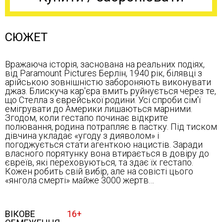
СЮЖЕТ
Вражаюча історія, заснована на реальних подіях,
від Paramount Pictures Берлін, 1940 рік, білявці з
арійською зовнішністю забороняють виконувати
джаз. Блискуча кар'єра вмить руйнується через те,
що Стелла з єврейської родини. Усі спроби сім'ї
емігрувати до Америки лишаються марними.
Згодом, коли гестапо починає відкрите
полювання, родина потрапляє в пастку. Під тиском
дівчина укладає «угоду з дияволом» і
погоджується стати агенткою нацистів. Заради
власного порятунку вона втирається в довіру до
євреїв, які переховуються, та здає їх гестапо.
Кожен робить свій вибір, але на совісті цього
«янгола смерті» майже 3000 жертв…
ВІКОВЕ
16+