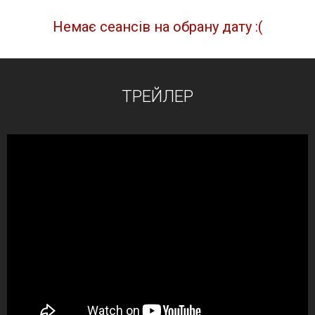
Немає сеансів на обрану дату :(
ТРЕЙЛЕР