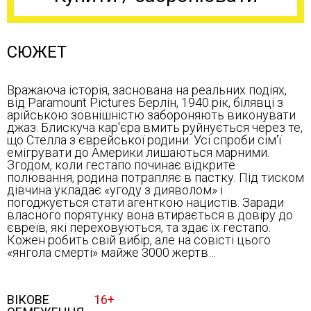
СЮЖЕТ
Вражаюча історія, заснована на реальних подіях,
від Paramount Pictures Берлін, 1940 рік, білявці з
арійською зовнішністю забороняють виконувати
джаз. Блискуча кар'єра вмить руйнується через те,
що Стелла з єврейської родини. Усі спроби сім'ї
емігрувати до Америки лишаються марними.
Згодом, коли гестапо починає відкрите
полювання, родина потрапляє в пастку. Під тиском
дівчина укладає «угоду з дияволом» і
погоджується стати агенткою нацистів. Заради
власного порятунку вона втирається в довіру до
євреїв, які переховуються, та здає їх гестапо.
Кожен робить свій вибір, але на совісті цього
«янгола смерті» майже 3000 жертв…
ВІКОВЕ
16+