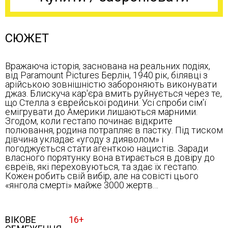
СЮЖЕТ
Вражаюча історія, заснована на реальних подіях,
від Paramount Pictures Берлін, 1940 рік, білявці з
арійською зовнішністю забороняють виконувати
джаз. Блискуча кар'єра вмить руйнується через те,
що Стелла з єврейської родини. Усі спроби сім'ї
емігрувати до Америки лишаються марними.
Згодом, коли гестапо починає відкрите
полювання, родина потрапляє в пастку. Під тиском
дівчина укладає «угоду з дияволом» і
погоджується стати агенткою нацистів. Заради
власного порятунку вона втирається в довіру до
євреїв, які переховуються, та здає їх гестапо.
Кожен робить свій вибір, але на совісті цього
«янгола смерті» майже 3000 жертв…
ВІКОВЕ
16+