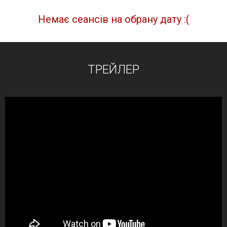
Немає сеансів на обрану дату :(
ТРЕЙЛЕР