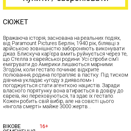
СЮЖЕТ
Вражаюча історія, заснована на реальних подіях,
від Paramount Pictures Берлін, 1940 рік, білявці з
арійською зовнішністю забороняють виконувати
джаз. Блискуча кар'єра вмить руйнується через те,
що Стелла з єврейської родини. Усі спроби сім'ї
емігрувати до Америки лишаються марними.
Згодом, коли гестапо починає відкрите
полювання, родина потрапляє в пастку. Під тиском
дівчина укладає «угоду з дияволом» і
погоджується стати агенткою нацистів. Заради
власного порятунку вона втирається в довіру до
євреїв, які переховуються, та здає їх гестапо.
Кожен робить свій вибір, але на совісті цього
«янгола смерті» майже 3000 жертв…
ВІКОВЕ
16+