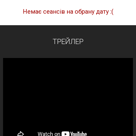
Немає сеансів на обрану дату :(
ТРЕЙЛЕР